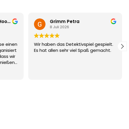
Theodorus Nicolaas Hoogeboom
Grimm Petra
8 Juli 2026
se einen
Wir haben das Detektivspiel gespielt.
anisiert
Es hat allen sehr viel Spaß gemacht.
dass wir
enießen
im
in gut
vent