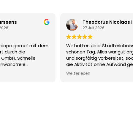
urssens
2026
27 Juli 2026
escape game" mit dem
Wir hatten über Stadterlebnis
rt durch die
schönen Tag. Alles war gut org
e GmbH. Schnelle
und sorgfältig vorbereitet, so
einwandfreie
die Aktivität ohne Aufwand g
konnten. Die Kommunikation 
Weiterlesen
Vorfeld verlief angenehm.
Eine Empfehlung für alle, die e
organisiertes und originelles E
suchen.