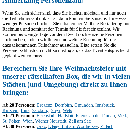
Anmerkung Personenzahl:
Wenn Sie sich sicher sind, dass Sie buchen möchten und nur noch
die Teilnehmerzahl unklar ist, dann können Sie zunächst für etwas
weniger Personen buchen. Sie erhalten per Mail die Bestätigung und
Rechnung und somit ist der Termin für Sie fest eingeplant. Wir
können bis wenige Tage vor dem Event noch einzelne Personen
nachbuchen, indem wir Ihnen eine weitere Rechnung für die
dazugekommenen Teilnehmer ausstellen. Bitte setzen Sie die
Personenzahl jedoch nicht zu niedrig an, da das Event entsprechend
geplant werden muss.
Bereichern Sie Ihre Weihnachtsfeier mit
unserer rätselhaften Box, die wir in vielen
Städten (und Umgebung) direkt zu Ihnen
bringen
:
Ab
20 Personen
:
Bregenz
,
Dornbirn
,
Gmunden
,
Innsbruck
,
Kufstein
,
Linz
,
Salzburg
,
Steyr
,
Wels
Ab
25 Personen
:
Eisenstadt
,
Hallstatt
,
Krems an der Donau
,
Melk
,
St. Pölten
,
Wien
,
Wiener Neustadt
,
Zell am See
Ab
30 Personen
:
Graz
,
Klagenfurt am Wörthersee
,
Villach