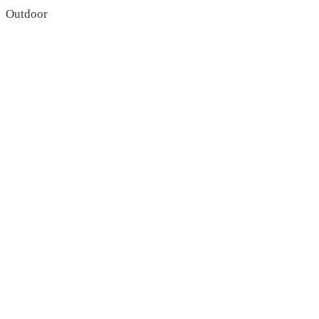
Outdoor
read more