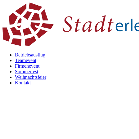
Betriebsausflug
Teamevent
Firmenevent
Sommerfest
Weihnachtsfeier
Kontakt