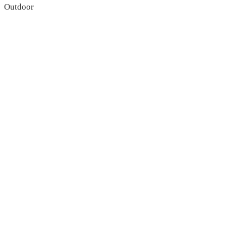
Outdoor
read more