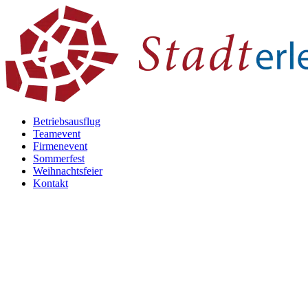
Betriebsausflug
Teamevent
Firmenevent
Sommerfest
Weihnachtsfeier
Kontakt